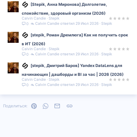
[Stepik, Анна Миронова] Долголетие,
спокойствие, здоровый организм (2026)
Calvin Candie
Stepik
Calvin Candie
29 Июл 2026
Stepik
0
[stepik, Роман Дремлюга] Как не получить срок
в ИТ (2026)
Calvin Candie
Stepik
Calvin Candie
29 Июл 2026
Stepik
0
[stepik, Дмитрий Баров] Yandex DataLens для
начинающих | дашборды и BI за час | 2026 (2026)
Calvin Candie
Stepik
Calvin Candie
29 Июл 2026
Stepik
0
Pinterest
WhatsApp
Электронная почта
Ссылка
Поделиться: