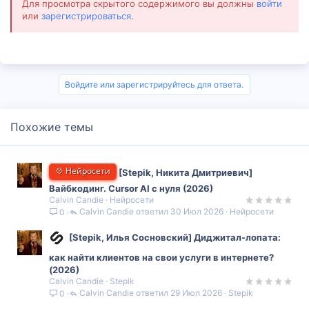
Для просмотра скрытого содержимого вы должны
войти
или
зарегистрироваться
.
Войдите или зарегистрируйтесь для ответа.
Похожие темы
💠 Нейросети
[Stepik, Никита Дмитриевич]
Вайбкодинг. Cursor AI с нуля (2026)
Calvin Candie
Нейросети
Calvin Candie
30 Июл 2026
Нейросети
0
[Stepik, Илья Сосновский] Диджитал-лопата:
как найти клиентов на свои услуги в интернете?
(2026)
Calvin Candie
Stepik
Calvin Candie
29 Июл 2026
Stepik
0